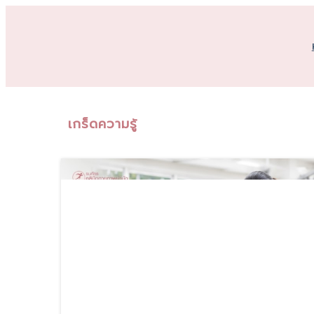
เกร็ดความรู้
17
มิ.ย., 26