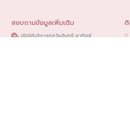
สอบถามข้อมูลเพิ่มเติม
ต
เปิดให้บริการทุกวันจันทร์-อาทิตย์
นัดหมายล่วงหน้า 1 วันทำการ
09.00 - 18.00 น.
+66 02 539 8689
info@thanaphatclinic.com
20-2025 Thanaphat Physical Therapy Clinic. All r