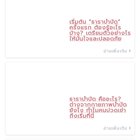
เริ่มต้น “ธาราบำบัด”
ครั้งแรก ต้องรู้อะไร
บ้าง? เตรียมตัวอย่างไร
ให้มั่นใจและปลอดภัย
อ่านเพิ่มเติม
8
พ.ค., 26
ธาราบำบัด คืออะไร?
ต่างจากกายภาพบำบัด
ยังไง ทำไมคนปวดเข่า
ถึงเริ่มที่นี่
อ่านเพิ่มเติม
20
เม.ย., 26