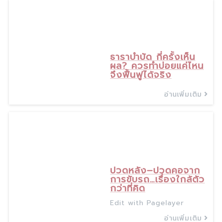
ธาราบำบัด กี่ครั้งเห็น
ผล? ควรทำบ่อยแค่ไหน
จึงฟื้นฟูได้จริง
อ่านเพิ่มเติม
17
ธ.ค., 25
ปวดหลัง–ปวดคอจาก
การขับรถ…เรื่องใกล้ตัว
กว่าที่คิด
Edit with Pagelayer
อ่านเพิ่มเติม