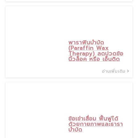
3
ต.ค., 25
พาราฟินบำบัด
(Paraffin Wax
Therapy) ลดปวดข้อ
นิ้วล็อค หรือ เอ็นติด
อ่านเพิ่มเติม
23
ก.ย., 25
ข้อเข่าเสื่อม ฟื้นฟูได้
ด้วยกายภาพและธารา
บำบัด