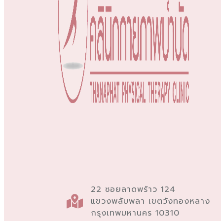
22 ซอยลาดพร้าว 124
แขวงพลับพลา เขตวังทองหลาง
กรุงเทพมหานคร 10310