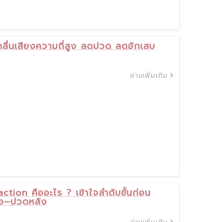
ื่นเสียงความถี่สูง ลดปวด ลดอักเสบ
อ่านเพิ่มเติม
tion คืออะไร ? เข้าใจลำดับขั้นก่อน
คอ–ปวดหลัง