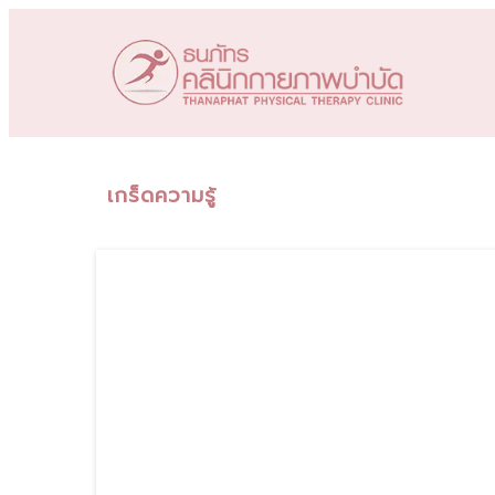
เกร็ดความรู้
7
มิ.ย., 25