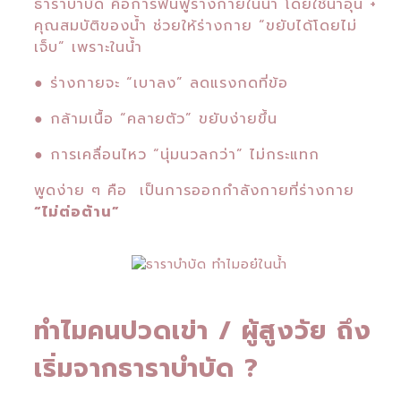
ธาราบำบัด คือการฟื้นฟูร่างกายในน้ำ โดยใช้น้ำอุ่น +
คุณสมบัติของน้ำ ช่วยให้ร่างกาย “ขยับได้โดยไม่
เจ็บ”
เพราะในน้ำ
● ร่างกายจะ “เบาลง” ลดแรงกดที่ข้อ
● กล้ามเนื้อ “คลายตัว” ขยับง่ายขึ้น
● การเคลื่อนไหว “นุ่มนวลกว่า” ไม่กระแทก
พูดง่าย ๆ คือ เป็นการออกกำลังกายที่ร่างกาย
“ไม่ต่อต้าน”
ทำไมคนปวดเข่า / ผู้สูงวัย ถึง
เริ่มจากธาราบำบัด ?