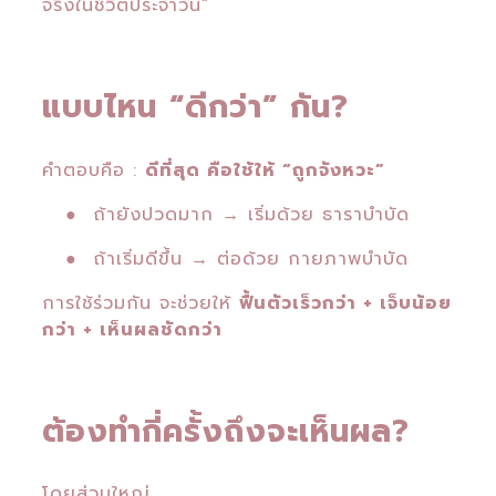
จริงในชีวิตประจำวัน”
แบบไหน “ดีกว่า” กัน?
คำตอบคือ :
ดีที่สุด คือใช้ให้ “ถูกจังหวะ”
● ถ้ายังปวดมาก → เริ่มด้วย ธาราบำบัด
● ถ้าเริ่มดีขึ้น → ต่อด้วย กายภาพบำบัด
การใช้ร่วมกัน จะช่วยให้
ฟื้นตัวเร็วกว่า + เจ็บน้อย
กว่า + เห็นผลชัดกว่า
ต้องทำกี่ครั้งถึงจะเห็นผล?
โดยส่วนใหญ่