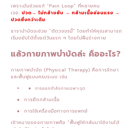
เพราะมันช่วยแก้ “Pain Loop” ที่หลายคน
เจอ:
ป
วด
→ ไม่กล้าขยับ → กล้ามเนื้ออ่อนแรง →
ปวดยิ่งกว่าเดิม
ธาราบำบัดจะช่วย “ตัดวงจรนี้”
โดยทำให้คุณสามารถ
เริ่มขยับได้ตั้งแต่วันแรก ๆ โดยไม่ฝืนร่างกาย
แล้วกายภาพบำบัดล่ะ คืออะไร?
กายภาพบำบัด (Physical Therapy) คือการรักษา
และฟื้นฟูแบบครบระบบ เช่น
●
การออกกำลังกายเฉพาะจุด
● การยืดกล้ามเนื้อ
● การใช้เครื่องมือทางการแพทย์
เป้าหมายของกายภาพคือ “ฟื้นฟูให้กลับมาใช้งานได้