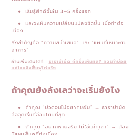
● เริ่มรู้สึกดีขึ้นใน 3–5 ครั้งแรก
● และจะเห็นความเปลี่ยนแปลงชัดขึ้น เมื่อทำต่อ
เนื่อง
สิ่งสำคัญคือ “ความสม่ำเสมอ” และ “แผนที่เหมาะกับ
อาการ”
อ่านเพิ่มเติมได้ที่ :
ธาราบำบัด กี่ครั้งเห็นผล? ควรทำบ่อย
แค่ไหนจึงฟื้นฟูได้จริง
ถ้าคุณยังลังเลว่าจะเริ่มยังไง
● ถ้าคุณ “ปวดจนไม่อยากขยับ” → ธาราบำบัด
คือจุดเริ่มที่อ่อนโยนที่สุด
● ถ้าคุณ “อยากหายจริง ไม่ใช่แค่ทุเลา” → ต้อง
มีแผนฟื้นฟูที่ต่อเนื่อง