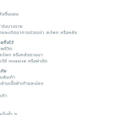
ังตื่นนอน
ท้าในบางราย
่าและเกิดอาการปวดเข่า สะโพก หรือหลัง
ยทิ้งไว้
พชีวิต
า สะโพก หรือหลังตามมา
วิธี invasive หรือผ่าตัด
ดภัย
ับส้นเท้า
ามเนื้อฝ่าเท้าและน่อง
ท้า
แข็งซ้ำ ๆ