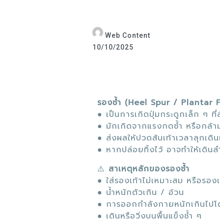
Web Content
10/10/2025
รองช้ำ (Heel Spur / Plantar Fa
● เป็นการเกิดปุ่มกระดูกเล็ก ๆ ที่ส
● มักเกิดจากแรงกดซ้ำ หรือกล้ามเ
● ส่งผลให้ปวดส้นเท้าเวลาลุกเด
● หากปล่อยทิ้งไว้ อาจทำให้เดิ
⚠️
สาเหตุหลักของรองช้ำ
● ใส่รองเท้าไม่เหมาะสม หรือรองเท
● น้ำหนักตัวเกิน / อ้วน
● การออกกำลังกายหนักเกินไปโดย
● เดินหรือวิ่งบนพื้นแข็งซ้ำ ๆ