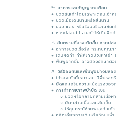
🚨
อาการและสัญญาณเตือน
● ปวดส้นเท้าโดยเฉพาะตอนเช้าหล
● ปวดเมื่อเดินนานหรือยืนนาน
● บวม แดง หรือร้อนบริเวณส้นเ
● หากปล่อยไว้ อาจทำให้เดินผิดท
⚠️
อันตรายที่อาจเกิดขึ้น หากปล่อ
● อาการปวดเรื้อรัง กระทบคุณภา
● เดินผิดท่า ทำให้เกิดปัญหาเข่
● ฟื้นฟูยากขึ้น อาจต้องรักษาด้วย
💪
วิธีป้องกันและฟื้นฟูอย่างปลอ
● ใส่รองเท้าที่เหมาะสม มีพื้นรองร
● ยืดและเสริมความแข็งแรงของกล้
● การทำ
กายภาพบำบัด
เช่น
○ นวดหรือคลายกล้ามเนื้อฝ่าเ
○ ยืดกล้ามเนื้อและเส้นเอ็น
○ ใช้อุปกรณ์ช่วยพยุงส้นเท้า
● หลีกเลี่ยงการเดินหรือวิ่งบนพื้น