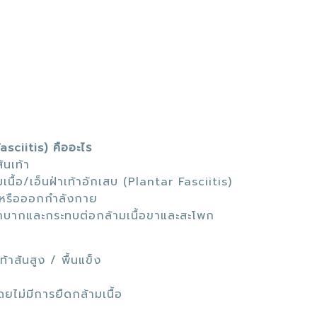
sciitis) คืออะไร
้นเท้า
นื้อ/เอ็นฝ่าเท้าอักเสบ (Plantar Fasciitis)
ินหรือออกกำลังกาย
นลำบากและกระทบต่อกล้ามเนื้อขาและสะโพก
้าส้นสูง / พื้นแข็ง
ไม่มีการยืดกล้ามเนื้อ