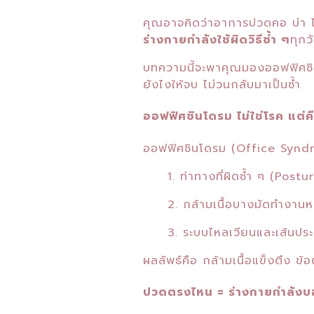
คุณอาจคิดว่าอาการปวดคอ บ่า ไห
ร่างกายกำลังใช้ผิดวิธีซ้ำ ๆ
ทุกว
บทความนี้จะพาคุณมองออฟฟิศซินโ
ยังไงให้จบ ไม่วนกลับมาเป็นซ้ำ
ออฟฟิศซินโดรม ไม่ใช่โรค แต่
ออฟฟิศซินโดรม (Office Syndro
1. ท่าทางที่ผิดซ้ำ ๆ (Postur
2. กล้ามเนื้อบางมัดทำงานหน
3. ระบบไหลเวียนและเส้นประ
ผลลัพธ์คือ กล้ามเนื้อแข็งตึง ข
ปวดตรงไหน = ร่างกายกำลังบ