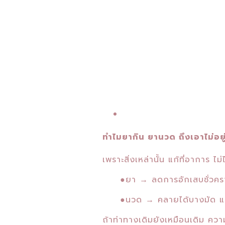
ทำไมยากิน ยานวด ถึงเอาไม่อยู
เพราะสิ่งเหล่านั้น แก้ที่อาการ ไม่ไ
●
ยา → ลดการอักเสบชั่วคร
●
นวด → คลายได้บางมัด แต่
ถ้าท่าทางเดิมยังเหมือนเดิม ค