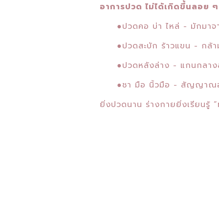
อาการปวด ไม่ได้เกิดขึ้นลอย ๆ
●
ปวดคอ บ่า ไหล่ - มักมาจ
●
ปวดสะบัก ร้าวแขน - กล้า
●
ปวดหลังล่าง - แกนกลางลำ
●
ชา มือ นิ้วมือ - สัญญา
ยิ่งปวดนาน ร่างกายยิ่งเรียนรู้ “