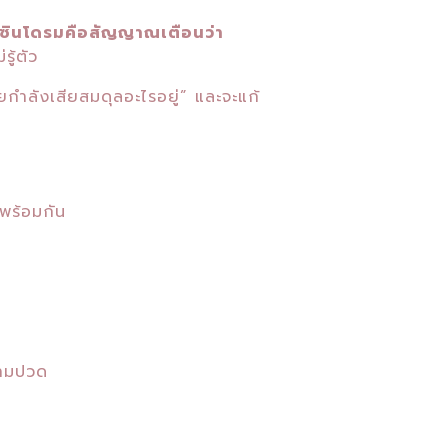
ซินโดรมคือสัญญาณเตือนว่า
ู้ตัว
กำลังเสียสมดุลอะไรอยู่” และจะแก้
พร้อมกัน
วามปวด