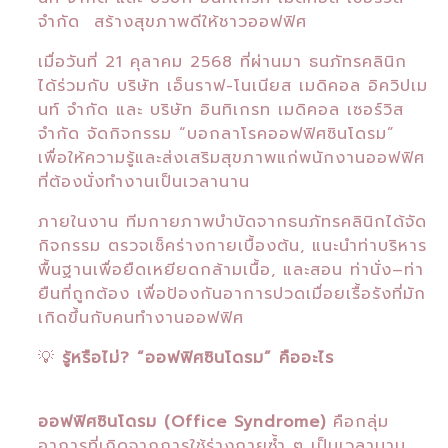
จำกัด สร้างสุขภาพดีให้ชาวออฟฟิศ
เมื่อวันที่ 21 คุลาคม 2568 ที่ผ่านมา ธนภัทรคลินิก
ได้ร่วมกับ บริษัท เอ็นราฟ-โนเนียส เมดิคอล อิควิปเม
นท์ จำกัด และ บริษัท อินทิเกรท เมดิคอล เซอร์วิส
จำกัด จัดกิจกรรม “บอกลาโรคออฟฟิศซินโดรม”
เพื่อให้ความรู้และส่งเสริมสุขภาพแก่พนักงานออฟฟิศ
ที่ต้องนั่งทำงานเป็นเวลานาน
ภายในงาน ทีมกายภาพบำบัดจากธนภัทรคลินิกได้จัด
กิจกรรม ตรวจเช็คร่างกายเบื้องต้น, แนะนำท่าบริหาร
พื้นฐานเพื่อยืดเหยียดกล้ามเนื้อ, และสอน ท่านั่ง–ท่า
ยืนที่ถูกต้อง เพื่อป้องกันอาการปวดเมื่อยเรื้อรังที่มัก
เกิดขึ้นกับคนทำงานออฟฟิศ
💡
รู้หรือไม่? “ออฟฟิศซินโดรม” คืออะไร
ออฟฟิศซินโดรม (Office Syndrome)
คือกลุ่ม
อาการที่เกิดจากการใช้ร่างกายซ้ำ ๆ เป็นเวลานาน