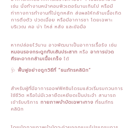
เช่น นั่งทำงานหน้าคอมพิวเตอร์นานเกินไป หรือมี
ท่าทางการทำงานที่ไม่ถูกหลัก ส่งผลให้กล้ามเนื้อเกิด
การตึงตัว ปวดเมื่อย หรือมีอาการชา โดยเฉพาะ
บริเวณ คอ บ่า ไหล่ หลัง และข้อมือ
หากปล่อยไว้นาน อาจพัฒนาเป็นอาการเรื้อรัง เช่น
หมอนรองกระดูกทับเส้นประสาท
หรือ
อาการปวด
ศีรษะจากกล้ามเนื้อเกร็ง
ได้
🩺
ฟื้นฟูอย่างถูกวิธีที่ “ธนภัทรคลินิก”
สำหรับผู้ที่มีอาการออฟฟิศซินโดรมแล้วเริ่มรบกวนการ
ใช้ชีวิต หรือไม่มีเวลายืดเหยียดเป็นประจำ สามารถ
เข้ารับบริการ
กายภาพบำบัดเฉพาะทาง
ที่ธนภัทร
คลินิก
โดยนักกายภาพบำบัดจะช่วยออกแบบโปรแกรมการ