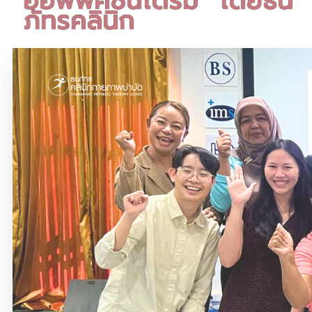
ออฟฟิศซินโดรม” โดยธน
ภัทรคลินิก