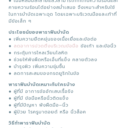
● เมื่อหลอมละลายแล้วสามารถกักเก็บความร้อนและ
คายความร้อนได้อย่างสม่ำเสมอ จึงเหมาะสำหรับใช้
ในการบำบัดเฉพาะจุด โดยเฉพาะบริเวณมือและเท้าที่
มีข้อเล็ก ๆ
ประโยชน์ของพาราฟินบำบัด
● เพิ่มความยืดหยุ่นของเนื้อเยื่อและข้อต่อ
●
ลดอาการปวดตึงบริเวณข้อมือ
ข้อเท้า และข้อนิ้ว
● กระตุ้นการไหลเวียนโลหิต
● ช่วยให้พังผืดหรือเอ็นที่แข็ง คลายตัวลง
● บำรุงผิว เพิ่มความชุ่มชื้น
● ลดการสะสมของกรดยูริกในข้อ
พาราฟินบำบัดเหมาะกับใครบ้าง
● ผู้ที่มี อาการข้ออักเสบเรื้อรัง
●
ผู้ที่มี ข้อมือหรือนิ้วติดแข็ง
● ผู้ที่มีปัญหา พังผืดมือ–นิ้ว
● ผู้ป่วย โรครูมาตอยด์ หรือ นิ้วล็อค
วิธีทำพาราฟินบำบัด