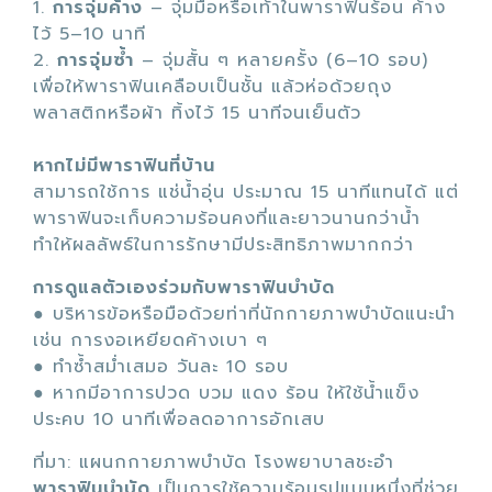
1.
การจุ่มค้าง
– จุ่มมือหรือเท้าในพาราฟินร้อน ค้าง
ไว้ 5–10 นาที
2.
การจุ่มซ้ำ
– จุ่มสั้น ๆ หลายครั้ง (6–10 รอบ)
เพื่อให้พาราฟินเคลือบเป็นชั้น แล้วห่อด้วยถุง
พลาสติกหรือผ้า ทิ้งไว้ 15 นาทีจนเย็นตัว
หากไม่มีพาราฟินที่บ้าน
สามารถใช้การ แช่น้ำอุ่น ประมาณ 15 นาทีแทนได้ แต่
พาราฟินจะเก็บความร้อนคงที่และยาวนานกว่าน้ำ
ทำให้ผลลัพธ์ในการรักษามีประสิทธิภาพมากกว่า
การดูแลตัวเองร่วมกับพาราฟินบำบัด
● บริหารข้อหรือมือด้วยท่าที่นักกายภาพบำบัดแนะนำ
เช่น การงอเหยียดค้างเบา ๆ
● ทำซ้ำสม่ำเสมอ วันละ 10 รอบ
● หากมีอาการปวด บวม แดง ร้อน ให้ใช้น้ำแข็ง
ประคบ 10 นาทีเพื่อลดอาการอักเสบ
ที่มา: แผนกกายภาพบำบัด โรงพยาบาลชะอำ
พาราฟินบำบัด
เป็นการใช้ความร้อนรูปแบบหนึ่งที่ช่วย