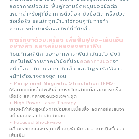
ลดอาการปวดข้อ ฟื้นฟูความยืดหยุ่นของข้อต่อ
เหมาะสำหรับผู้ที่มีอาการนิ้วล็อค ข้อมือติด หรือปวด
ข้อเรื้อรัง และมักถูกนำมาใช้ควบคู่กับการทำ
กายภาพบำบัดเพื่อผลลัพธ์ที่ดียิ่งขึ้น
การรักษาด้วยเครื่อง เพื่อฟื้นฟูข้อ–เส้นเอ็น
อย่างลึก และเสริมผลของพาราฟิน
ที่ธนภัทรคลินิก นอกจากพาราฟินบำบัดแล้ว ยังมี
เทคโนโลยีกายภาพบำบัดที่ช่วย
ลดอาการปวด
จา
กนิ้วล๊อก อักเสบของเส้นเอ็น และปัญหาข้อใช้งาน
หนักได้อย่างตรงจุด เช่น
●
Peripheral Magnetic Stimulation (PMS)
ใช้สนามแม่เหล็กไฟฟ้าช่วยกระตุ้นกล้ามเนื้อ ลดการเกร็ง
เรื้อรัง และคลายจุดปวดเฉพาะจุด
● High Power Laser Therapy
เลเซอร์กำลังสูงเร่งการซ่อมแซมเนื้อเยื่อ ลดการอักเสบจา
กนิ้วล๊อกหรือเส้นเอ็นอักเสบ
● Focused Shockwave
คลื่นกระแทกเฉพาะจุด เพื่อลดพังผืด ลดอาการดึงรั้งของ
เส้นเอ็น