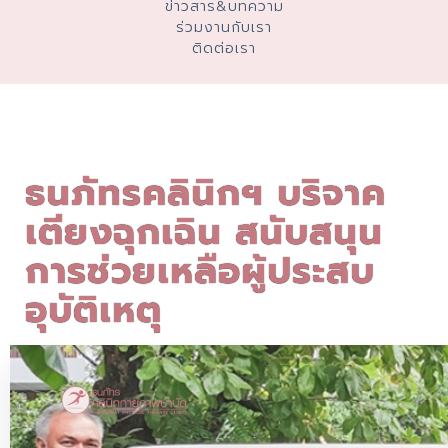
ข่าวสาร&บทความ
ร่วมงานกับเรา
ติดต่อเรา
ธนภัทรคลินิกฯ บริจาค
เตียงฉุกเฉิน สนับสนุน
การช่วยเหลือผู้ประสบ
อุบัติเหตุ