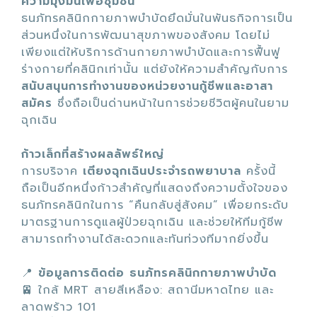
ความมุ่งมั่นเพื่อชุมชน
ธนภัทรคลินิกกายภาพบำบัดยึดมั่นในพันธกิจการเป็น
ส่วนหนึ่งในการพัฒนาสุขภาพของสังคม โดยไม่
เพียงแต่ให้บริการด้านกายภาพบำบัดและการฟื้นฟู
ร่างกายที่คลินิกเท่านั้น แต่ยังให้ความสำคัญกับการ
สนับสนุนการทำงานของหน่วยงานกู้ชีพและอาสา
สมัคร
ซึ่งถือเป็นด่านหน้าในการช่วยชีวิตผู้คนในยาม
ฉุกเฉิน
ก้าวเล็กที่สร้างผลลัพธ์ใหญ่
การบริจาค
เตียงฉุกเฉินประจำรถพยาบาล
ครั้งนี้
ถือเป็นอีกหนึ่งก้าวสำคัญที่แสดงถึงความตั้งใจของ
ธนภัทรคลินิกในการ “คืนกลับสู่สังคม” เพื่อยกระดับ
มาตรฐานการดูแลผู้ป่วยฉุกเฉิน และช่วยให้ทีมกู้ชีพ
สามารถทำงานได้สะดวกและทันท่วงทีมากยิ่งขึ้น
📍
ข้อมูลการติดต่อ ธนภัทรคลินิกกายภาพบำบัด
🚈 ใกล้ MRT สายสีเหลือง: สถานีมหาดไทย และ
ลาดพร้าว 101